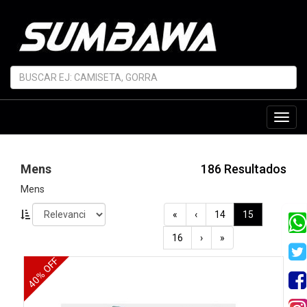
Toggl
navig
Mens
186 Resultados
Mens
«
‹
14
15
16
›
»
40% OFF