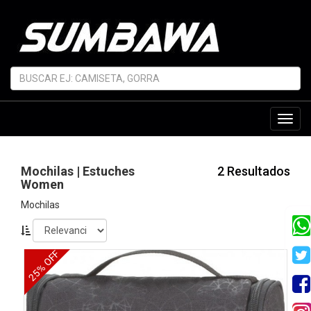
Toggl
navig
Mochilas | Estuches
2 Resultados
Women
Mochilas
25% OFF