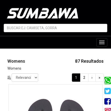
Toggl
navig
Womens
87 Resultados
Womens
1
2
›
»