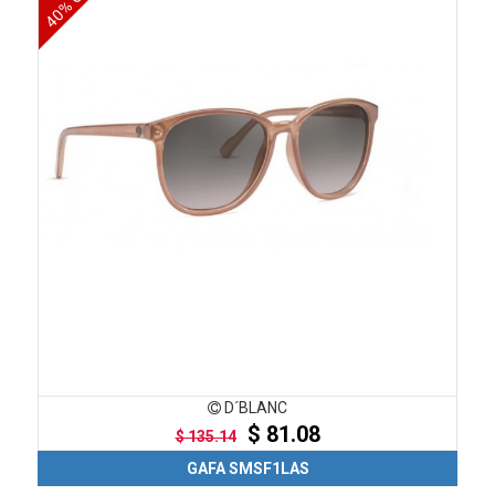
40% OFF
D´BLANC
$ 81.08
$ 135.14
GAFA SMSF1LAS