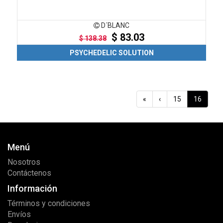
D´BLANC
$ 83.03
$ 138.38
PSYCHEDELIC SOLUTION
«
‹
15
16
Menú
Nosotros
Contáctenos
Información
Términos y condiciones
Envíos