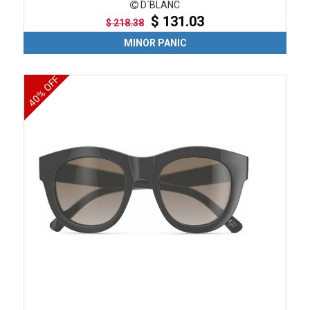
D´BLANC
$ 131.03
$ 218.38
MINOR PANIC
40% OFF