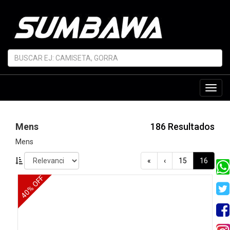
Toggl
navig
Mens
186 Resultados
Mens
«
‹
15
16
40% OFF