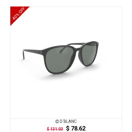
40% OFF
D´BLANC
$ 78.62
$ 131.03