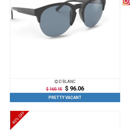
D´BLANC
$ 96.06
$ 160.15
PRETTY VACANT
40% OFF