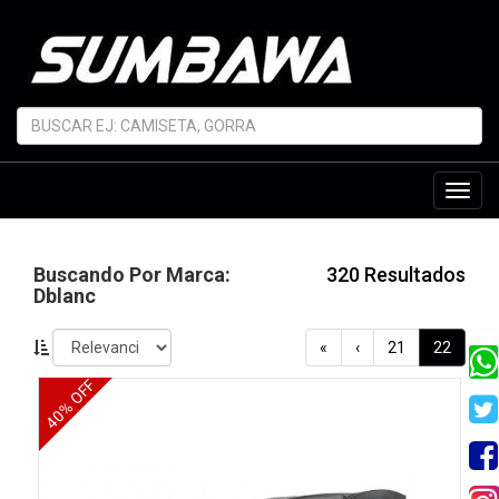
Toggl
navig
Buscando Por Marca:
320 Resultados
Dblanc
«
‹
21
22
40% OFF