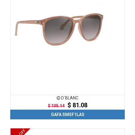
D´BLANC
$ 81.08
$ 135.14
GAFA SMSF1LAS