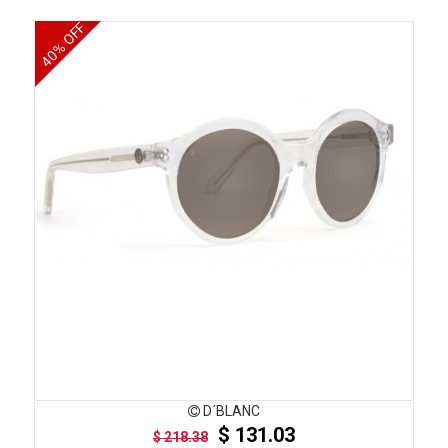
40% OFF
D´BLANC
$ 131.03
$ 218.38