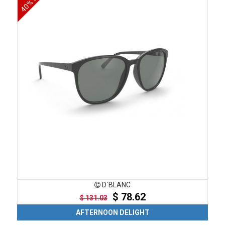
40% OFF
D´BLANC
$ 78.62
$ 131.03
AFTERNOON DELIGHT