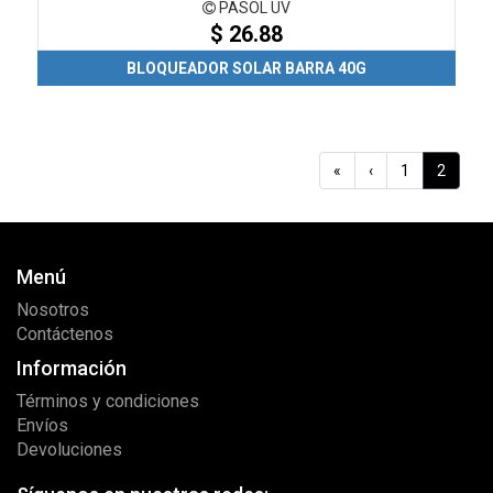
PASOL UV
$ 26.88
BLOQUEADOR SOLAR BARRA 40G
«
‹
1
2
Menú
Nosotros
Contáctenos
Información
Términos y condiciones
Envíos
Devoluciones