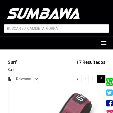
Toggl
navig
Surf
17 Resultados
Surf
«
‹
1
2