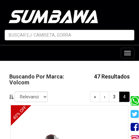
Toggl
navig
Buscando Por Marca:
47 Resultados
Volcom
«
‹
3
4
40% OFF